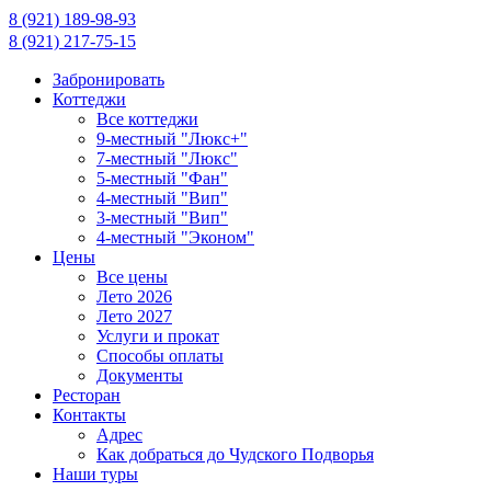
8 (921) 189-98-93
8 (921) 217-75-15
Забронировать
Коттеджи
Все коттеджи
9-местный "Люкс+"
7-местный "Люкс"
5-местный "Фан"
4-местный "Вип"
3-местный "Вип"
4-местный "Эконом"
Цены
Все цены
Лето 2026
Лето 2027
Услуги и прокат
Способы оплаты
Документы
Ресторан
Контакты
Адрес
Как добраться до Чудского Подворья
Наши туры