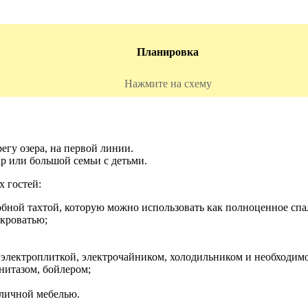
Планировка
Нажмите на схему
егу озера, на первой линии.
р или большой семьи с детьми.
 гостей:
обной тахтой, которую можно использовать как полноценное спа
 кроватью;
электроплиткой, электрочайником, холодильником и необходимой
нитазом, бойлером;
уличной мебелью.