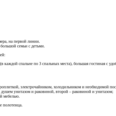
ера, на первой линии.
большой семьи с детьми.
ей:
(в каждой спальне по 3 спальных места), большая гостиная c уд
роплиткой, электрочайником, холодильником и необходимой посу
н душем унитазом и раковиной, второй – раковиной и унитазом;
ой мебелью.
е полотенца.